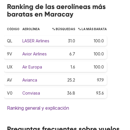
Ranking de las aerolíneas más
baratas en Maracay
CÓDIGO
AEROLÍNEA
% BÚSQUEDAS
% LA MÁS BARATA
QL
LASER Airlines
31.0
100.0
9V
Avior Airlines
6.7
100.0
UX
Air Europa
1.6
100.0
AV
Avianca
25.2
97.9
V0
Conviasa
36.8
93.6
Ranking general y explicación
Preguntas frecuentes sobre vuelos