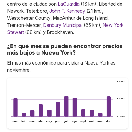
centro de la ciudad son
LaGuardia
(13 km), Libertad de
Newark, Teterboro,
John F. Kennedy
(21 km),
Westchester County, MacArthur de Long Island,
Trenton-Mercer,
Danbury Municipal
(85 km),
New York
Stewart
(88 km) y Brookhaven.
¿En qué mes se pueden encontrar precios
más bajos a Nueva York?
El mes más económico para viajar a Nueva York es
noviembre.
$800.000
$600.000
$400.000
ene.
feb.
mar.
abr.
may.
jun.
jul.
ago.
sept.
oct.
nov.
dic.