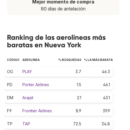
Mejor momento de compra
80 días de antelación
Ranking de las aerolíneas más
baratas en Nueva York
CÓDIGO
AEROLÍNEA
% BÚSQUEDAS
% LA MÁS BARATA
OG
PLAY
3.7
46.3
PD
Porter Airlines
1.5
46.1
DM
Arajet
2.1
43.1
F9
Frontier Airlines
8.9
39.9
TP
TAP
72.5
34.8