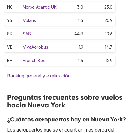
N0
Norse Atlantic UK
3.0
23.0
Y4
Volaris
1.4
20.9
SK
SAS
44.8
20.6
VB
VivaAerobus
1.9
14.7
BF
French Bee
1.4
12.9
Ranking general y explicación
Preguntas frecuentes sobre vuelos
hacia Nueva York
¿Cuántos aeropuertos hay en Nueva York?
Los aeropuertos que se encuentran más cerca del