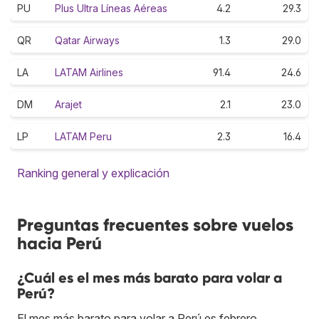
PU
Plus Ultra Líneas Aéreas
4.2
29.3
QR
Qatar Airways
1.3
29.0
LA
LATAM Airlines
91.4
24.6
DM
Arajet
2.1
23.0
LP
LATAM Peru
2.3
16.4
Ranking general y explicación
Preguntas frecuentes sobre vuelos
hacia Perú
¿Cuál es el mes más barato para volar a
Perú?
El mes más barato para volar a Perú es febrero.