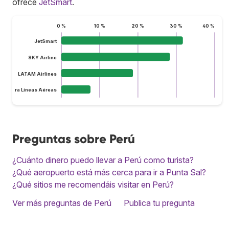
ofrece
JetSmart
.
0 %
10 %
20 %
30 %
40 %
JetSmart
SKY Airline
LATAM Airlines
lus Ultra Líneas Aéreas
Preguntas sobre Perú
¿Cuánto dinero puedo llevar a Perú como turista?
¿Qué aeropuerto está más cerca para ir a Punta Sal?
¿Qué sitios me recomendáis visitar en Perú?
Ver más preguntas de Perú
Publica tu pregunta