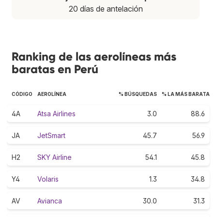
20 días de antelación
Ranking de las aerolíneas más
baratas en Perú
CÓDIGO
AEROLÍNEA
% BÚSQUEDAS
% LA MÁS BARATA
4A
Atsa Airlines
3.0
88.6
JA
JetSmart
45.7
56.9
H2
SKY Airline
54.1
45.8
Y4
Volaris
1.3
34.8
AV
Avianca
30.0
31.3