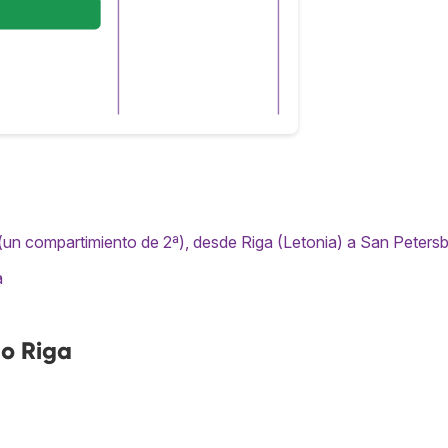
(un compartimiento de 2ª), desde Riga (Letonia) a San Peters
a
o Riga