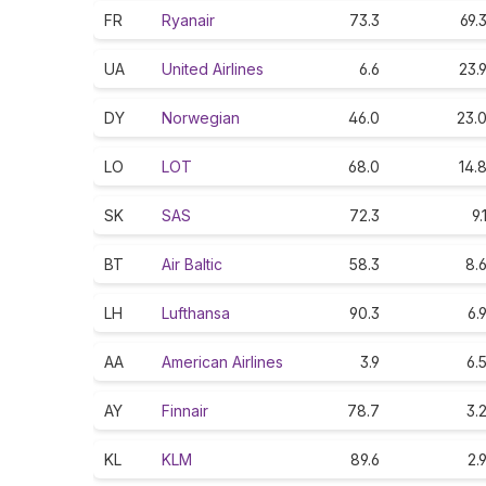
FR
Ryanair
73.3
69.
UA
United Airlines
6.6
23.
DY
Norwegian
46.0
23.
LO
LOT
68.0
14.
SK
SAS
72.3
9.
BT
Air Baltic
58.3
8.
LH
Lufthansa
90.3
6.
AA
American Airlines
3.9
6.
AY
Finnair
78.7
3.
KL
KLM
89.6
2.