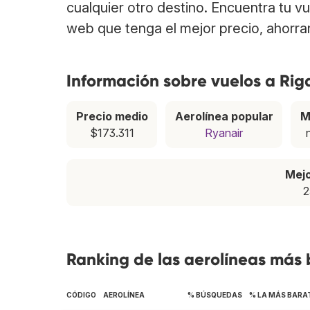
cualquier otro destino. Encuentra tu v
web que tenga el mejor precio, ahorra
Información sobre vuelos a Rig
Precio medio
Aerolínea popular
M
$173.311
Ryanair
Mej
2
Ranking de las aerolíneas más 
CÓDIGO
AEROLÍNEA
% BÚSQUEDAS
% LA MÁS BARA