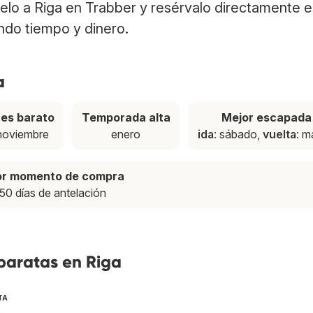
uelo a Riga en Trabber y resérvalo directamente e
ndo tiempo y dinero.
a
es barato
Temporada alta
Mejor escapada
noviembre
enero
ida
: sábado,
vuelta
: m
or momento de compra
50 días de antelación
baratas en Riga
TA