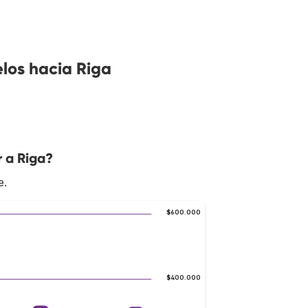
los hacia Riga
r a Riga?
e.
$600.000
$400.000