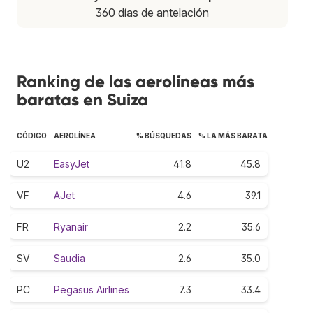
360 días de antelación
Ranking de las aerolíneas más
baratas en Suiza
CÓDIGO
AEROLÍNEA
% BÚSQUEDAS
% LA MÁS BARATA
U2
EasyJet
41.8
45.8
VF
AJet
4.6
39.1
FR
Ryanair
2.2
35.6
SV
Saudia
2.6
35.0
PC
Pegasus Airlines
7.3
33.4