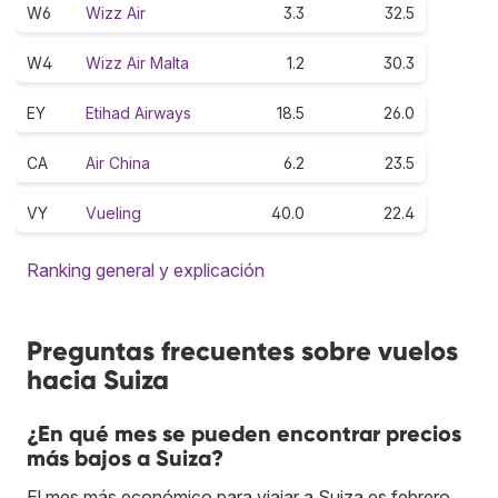
W6
Wizz Air
3.3
32.5
W4
Wizz Air Malta
1.2
30.3
EY
Etihad Airways
18.5
26.0
CA
Air China
6.2
23.5
VY
Vueling
40.0
22.4
Ranking general y explicación
Preguntas frecuentes sobre vuelos
hacia Suiza
¿En qué mes se pueden encontrar precios
más bajos a Suiza?
El mes más económico para viajar a Suiza es febrero.