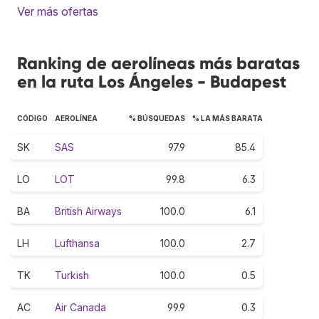
Ver más ofertas
Ranking de aerolíneas más baratas
en la ruta Los Ángeles - Budapest
CÓDIGO
AEROLÍNEA
% BÚSQUEDAS
% LA MÁS BARATA
SK
SAS
97.9
85.4
LO
LOT
99.8
6.3
BA
British Airways
100.0
6.1
LH
Lufthansa
100.0
2.7
TK
Turkish
100.0
0.5
AC
Air Canada
99.9
0.3