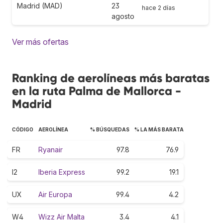
Madrid (MAD)
23
hace 2 días
agosto
Ver más ofertas
Ranking de aerolíneas más baratas
en la ruta Palma de Mallorca -
Madrid
CÓDIGO
AEROLÍNEA
% BÚSQUEDAS
% LA MÁS BARATA
FR
Ryanair
97.8
76.9
I2
Iberia Express
99.2
19.1
UX
Air Europa
99.4
4.2
W4
Wizz Air Malta
3.4
4.1