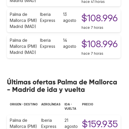
Madrid (MAD)
hace 41 horas
Palma de
Iberia
13
$108.996
Mallorca (PMI)
Express
agosto
Madrid (MAD)
hace 7 horas
Palma de
Iberia
14
$108.996
Mallorca (PMI)
Express
agosto
Madrid (MAD)
hace 7 horas
Últimas ofertas Palma de Mallorca
- Madrid de ida y vuelta
ORIGEN - DESTINO
AEROLÍNEAS
IDA -
PRECIO
VUELTA
Palma de
Iberia
21
$159.935
Mallorca (PMI)
Express
agosto