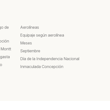
go de
Aerolíneas
Equipaje según aerolínea
pción
Meses
 Montt
Septiembre
agasta
Día de la Independencia Nacional
co
Inmaculada Concepción