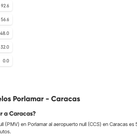
92.6
56.6
48.0
32.0
0.0
elos Porlamar - Caracas
r a Caracas?
ull (PMV) en Porlamar al aeropuerto null (CCS) en Caracas es 
nutos.