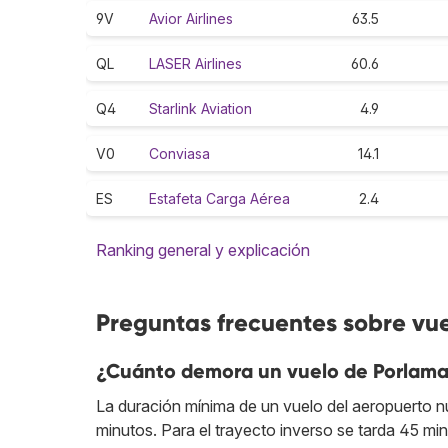
9V
Avior Airlines
63.5
QL
LASER Airlines
60.6
Q4
Starlink Aviation
4.9
V0
Conviasa
14.1
ES
Estafeta Carga Aérea
2.4
Ranking general y explicación
Preguntas frecuentes sobre vu
¿Cuánto demora un vuelo de Porlama
La duración mínima de un vuelo del aeropuerto n
minutos. Para el trayecto inverso se tarda 45 mi