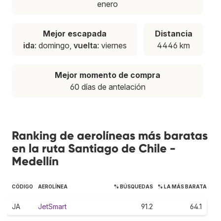
enero
Mejor escapada
Distancia
ida
: domingo,
vuelta
: viernes
4446 km
Mejor momento de compra
60 días de antelación
Ranking de aerolíneas más baratas
en la ruta Santiago de Chile -
Medellín
CÓDIGO
AEROLÍNEA
% BÚSQUEDAS
% LA MÁS BARATA
JA
JetSmart
91.2
64.1