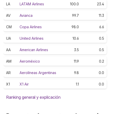
LA
LATAM Airlines
100.0
23.4
AV
Avianca
99.7
11.3
CM
Copa Airlines
98.0
6.6
UA
United Airlines
10.6
0.5
AA
American Airlines
3.5
0.5
AM
Aeroméxico
11.9
0.2
AR
Aerolíneas Argentinas
9.8
0.0
X1
X1 Air
1.1
0.0
Ranking general y explicación