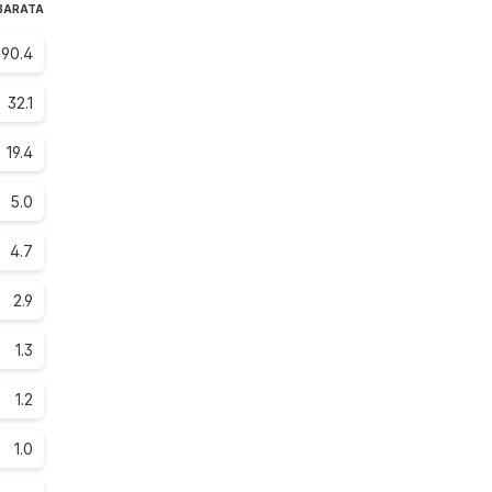
 BARATA
90.4
32.1
19.4
5.0
4.7
2.9
1.3
1.2
1.0