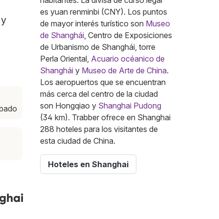
habitantes. La divisa de curso legal
es yuan renminbi (CNY). Los puntos
 y
de mayor interés turístico son
Museo
de Shanghái
, Centro de Exposiciones
de Urbanismo de Shanghái, torre
Perla Oriental,
Acuario océanico de
Shanghái
y
Museo de Arte de China
.
Los aeropuertos que se encuentran
más cerca del centro de la ciudad
son Hongqiao y
Shanghai Pudong
ábado
(34 km). Trabber ofrece en Shanghai
288 hoteles para los visitantes de
esta ciudad de China.
Hoteles en Shanghai
nghai