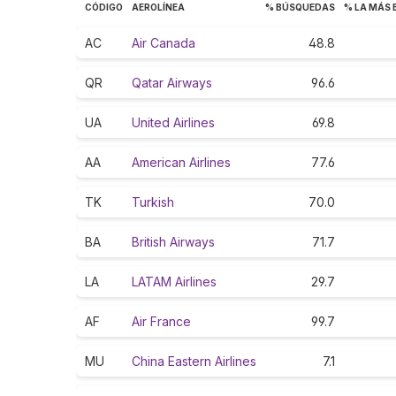
CÓDIGO
AEROLÍNEA
% BÚSQUEDAS
% LA MÁS
AC
Air Canada
48.8
QR
Qatar Airways
96.6
UA
United Airlines
69.8
AA
American Airlines
77.6
TK
Turkish
70.0
BA
British Airways
71.7
LA
LATAM Airlines
29.7
AF
Air France
99.7
MU
China Eastern Airlines
7.1