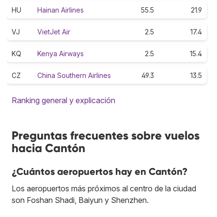
HU
Hainan Airlines
55.5
21.9
VJ
VietJet Air
2.5
17.4
KQ
Kenya Airways
2.5
15.4
CZ
China Southern Airlines
49.3
13.5
Ranking general y explicación
Preguntas frecuentes sobre vuelos
hacia Cantón
¿Cuántos aeropuertos hay en Cantón?
Los aeropuertos más próximos al centro de la ciudad
son Foshan Shadi, Baiyun y Shenzhen.