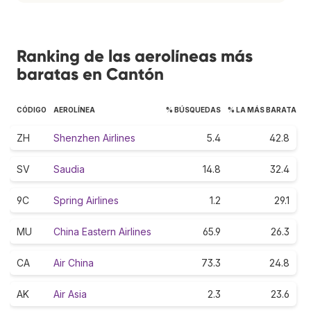
Ranking de las aerolíneas más
baratas en Cantón
CÓDIGO
AEROLÍNEA
% BÚSQUEDAS
% LA MÁS BARATA
ZH
Shenzhen Airlines
5.4
42.8
SV
Saudia
14.8
32.4
9C
Spring Airlines
1.2
29.1
MU
China Eastern Airlines
65.9
26.3
CA
Air China
73.3
24.8
AK
Air Asia
2.3
23.6