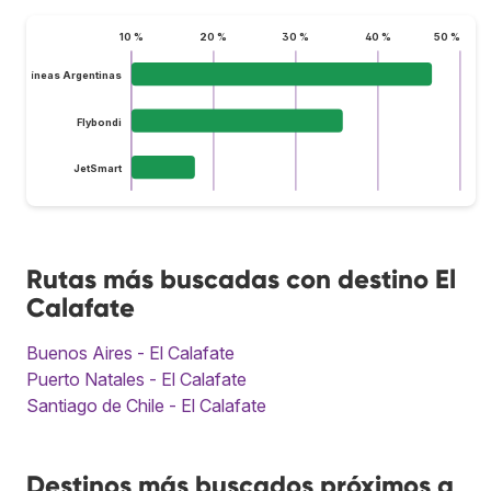
10 %
20 %
30 %
40 %
50 %
Aerolíneas Argentinas
Flybondi
JetSmart
Rutas más buscadas con destino El
Calafate
Buenos Aires - El Calafate
Puerto Natales - El Calafate
Santiago de Chile - El Calafate
Destinos más buscados próximos a