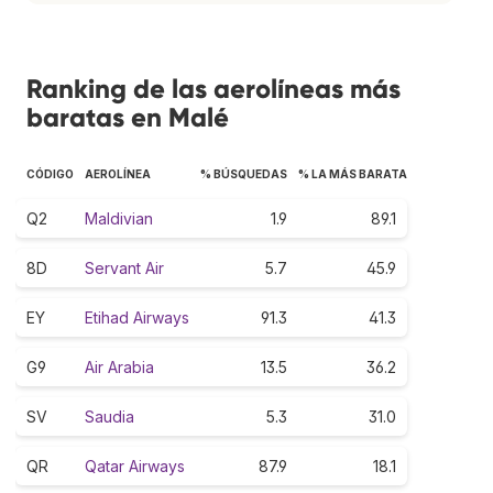
Ranking de las aerolíneas más
baratas en Malé
CÓDIGO
AEROLÍNEA
% BÚSQUEDAS
% LA MÁS BARATA
Q2
Maldivian
1.9
89.1
8D
Servant Air
5.7
45.9
EY
Etihad Airways
91.3
41.3
G9
Air Arabia
13.5
36.2
SV
Saudia
5.3
31.0
QR
Qatar Airways
87.9
18.1