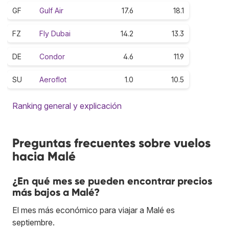
GF
Gulf Air
17.6
18.1
FZ
Fly Dubai
14.2
13.3
DE
Condor
4.6
11.9
SU
Aeroflot
1.0
10.5
Ranking general y explicación
Preguntas frecuentes sobre vuelos
hacia Malé
¿En qué mes se pueden encontrar precios
más bajos a Malé?
El mes más económico para viajar a Malé es
septiembre.