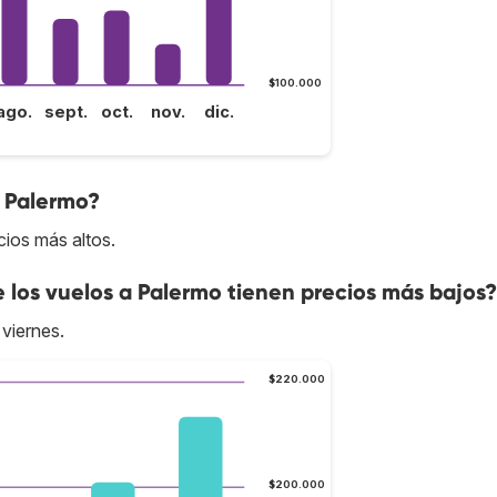
$100.000
ago.
sept.
oct.
nov.
dic.
a Palermo?
cios más altos.
e los vuelos a Palermo tienen precios más bajos?
 viernes.
$220.000
$200.000