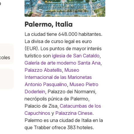
o
Palermo, Italia
La ciudad tiene 648.000 habitantes.
La divisa de curso legal es euro
(EUR). Los puntos de mayor interés
turístico son
iglesia de San Cataldo
,
coles
Galería de arte moderno Santa Ana
,
Palazzo Abatellis
,
Museo
Internacional de las Marionetas
Antonio Pasqualino
,
Museo Pietro
Doderlein
, Palazzo dei Normanni,
necrópolis púnica de Palermo,
Palacio de Zisa,
Catacumbas de los
Capuchinos
y
Palazzina Cinese
.
Palermo es una ciudad de Italia en la
que Trabber ofrece 383 hoteles.