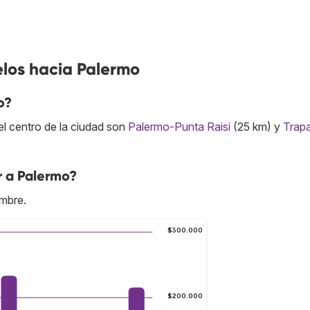
elos hacia Palermo
o?
l centro de la ciudad son
Palermo-Punta Raisi
(25 km) y
Trapa
r a Palermo?
embre.
$300.000
$200.000