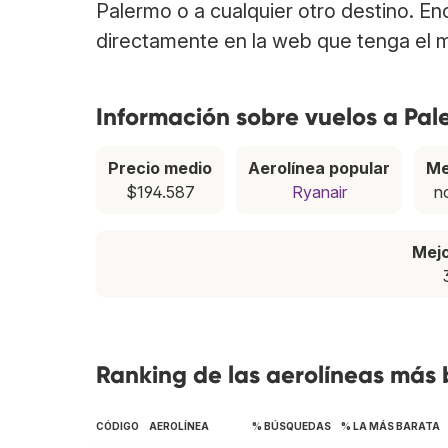
Palermo o a cualquier otro destino. En
directamente en la web que tenga el m
Información sobre vuelos a Pa
Precio medio
Aerolínea popular
Me
$194.587
Ryanair
n
Mej
Ranking de las aerolíneas más
CÓDIGO
AEROLÍNEA
% BÚSQUEDAS
% LA MÁS BARATA