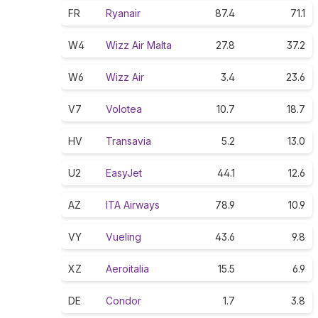
FR
Ryanair
87.4
71.1
W4
Wizz Air Malta
27.8
37.2
W6
Wizz Air
3.4
23.6
V7
Volotea
10.7
18.7
HV
Transavia
5.2
13.0
U2
EasyJet
44.1
12.6
AZ
ITA Airways
78.9
10.9
VY
Vueling
43.6
9.8
XZ
Aeroitalia
15.5
6.9
DE
Condor
1.7
3.8