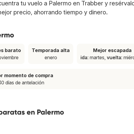
cuentra tu vuelo a Palermo en Trabber y resérval
ejor precio, ahorrando tiempo y dinero.
lermo
s barato
Temporada alta
Mejor escapada
oviembre
enero
ida
: martes,
vuelta
: miér
or momento de compra
30 días de antelación
 baratas en Palermo