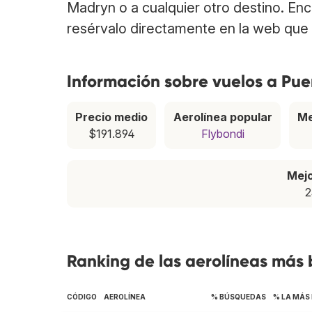
Madryn o a cualquier otro destino. En
resérvalo directamente en la web que 
Información sobre vuelos a Pu
Precio medio
Aerolínea popular
Me
$191.894
Flybondi
Mej
2
Ranking de las aerolíneas más
CÓDIGO
AEROLÍNEA
% BÚSQUEDAS
% LA MÁS