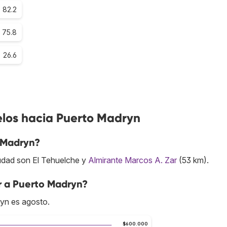
82.2
75.8
26.6
elos hacia Puerto Madryn
 Madryn?
iudad son El Tehuelche y
Almirante Marcos A. Zar
(53 km).
r a Puerto Madryn?
yn es agosto.
$600.000