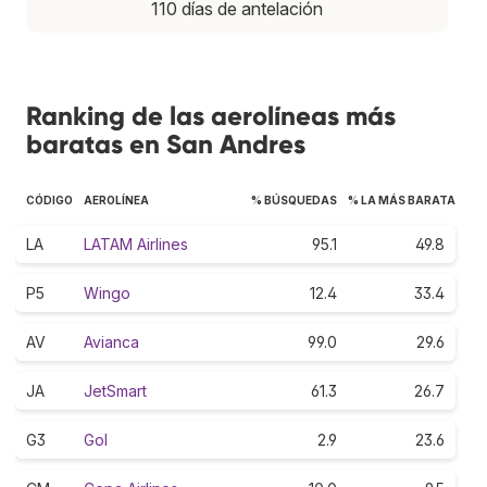
110 días de antelación
Ranking de las aerolíneas más
baratas en San Andres
CÓDIGO
AEROLÍNEA
% BÚSQUEDAS
% LA MÁS BARATA
LA
LATAM Airlines
95.1
49.8
P5
Wingo
12.4
33.4
AV
Avianca
99.0
29.6
JA
JetSmart
61.3
26.7
G3
Gol
2.9
23.6