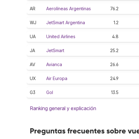
AR
Aerolíneas Argentinas
76.2
WJ
JetSmart Argentina
1.2
UA
United Airlines
4.8
JA
JetSmart
25.2
AV
Avianca
26.6
UX
Air Europa
24.9
G3
Gol
13.5
Ranking general y explicación
Preguntas frecuentes sobre vu