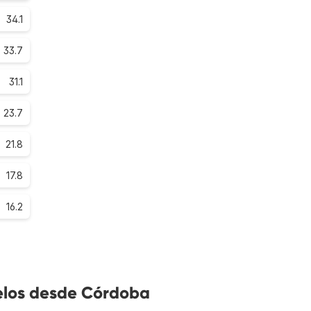
34.1
33.7
31.1
23.7
21.8
17.8
16.2
elos desde Córdoba