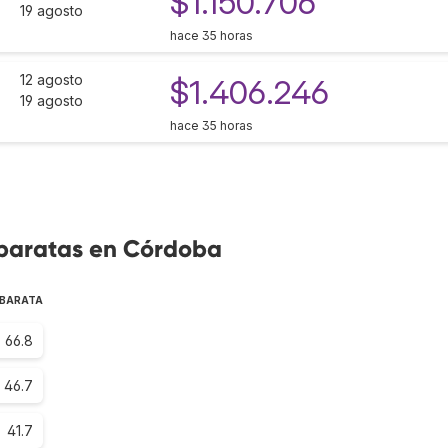
$1.150.706
19 agosto
hace 35 horas
12 agosto
$1.406.246
19 agosto
hace 35 horas
 baratas en Córdoba
 BARATA
66.8
46.7
41.7