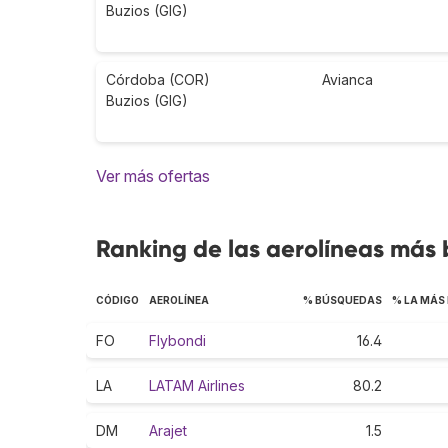
Buzios (GIG)
Córdoba (COR)
Avianca
Buzios (GIG)
Ver más ofertas
Ranking de las aerolíneas más
CÓDIGO
AEROLÍNEA
% BÚSQUEDAS
% LA MÁS
FO
Flybondi
16.4
LA
LATAM Airlines
80.2
DM
Arajet
1.5