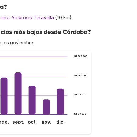
ba?
niero Ambrosio Taravella
(10 km).
ecios más bajos desde Córdoba?
a es noviembre.
$1.200.000
$1.000.000
$800.000
$600.000
ago.
sept.
oct.
nov.
dic.