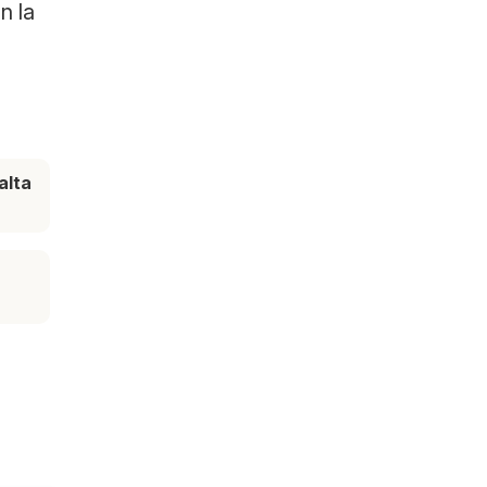
n la
alta