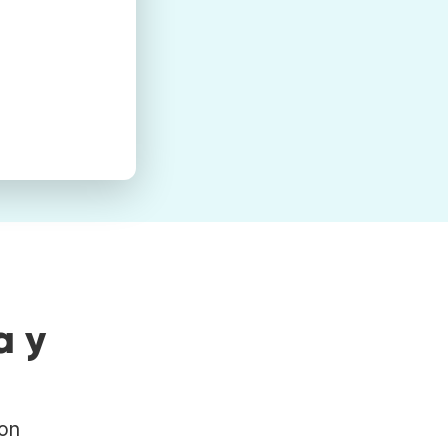
a y
con