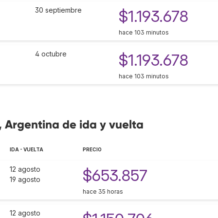
30 septiembre
$1.193.678
hace 103 minutos
4 octubre
$1.193.678
hace 103 minutos
 Argentina de ida y vuelta
IDA - VUELTA
PRECIO
12 agosto
$653.857
19 agosto
hace 35 horas
12 agosto